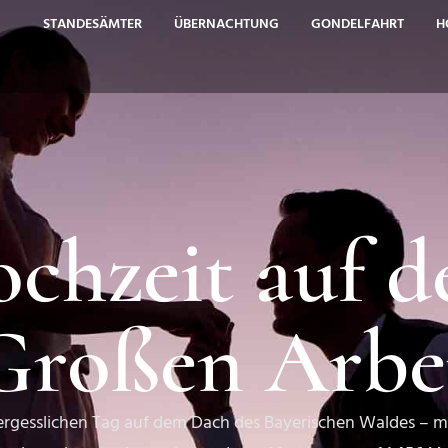
STANDESÄMTER
ÜBERNACHTUNG
GONDELFAHRT
H
chzeit auf 
Großen Arbe
ergesslichen Tag auf dem Dach des Bayerischen Waldes – m