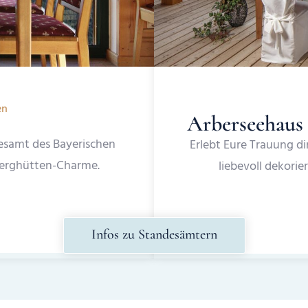
en
Arberseehaus
esamt des Bayerischen
Erlebt Eure Trauung d
erghütten-Charme.
liebevoll dekori
Infos zu Standesämtern