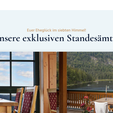
Euer Eheglück im siebten Himmel!
nsere exklusiven Standesämt