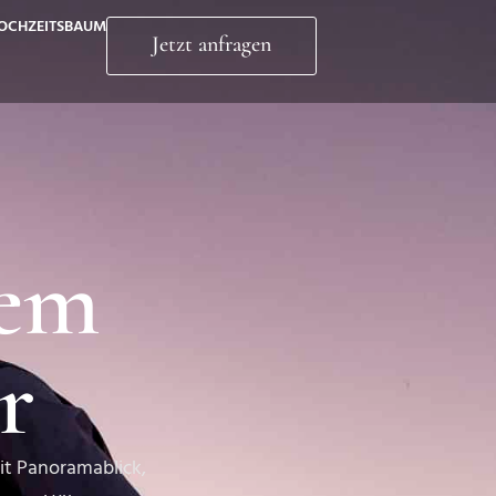
OCHZEITSBAUM
Jetzt anfragen
dem
r
it Panoramablick,